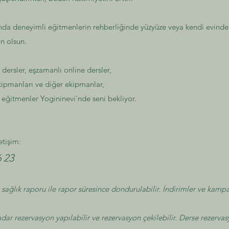
anda deneyimli eğitmenlerin rehberliğinde yüzyüze veya kendi evinde 
n olsun.
dersler, eşzamanlı online dersler,
kipmanları ve diğer ekipmanlar,
n eğitmenler Yogininevi'nde seni bekliyor.
etişim:
6 23
 sağlık raporu ile rapor süresince dondurulabilir. İndirimler ve kampa
dar rezervasyon yapılabilir ve rezervasyon çekilebilir. Derse rezerva