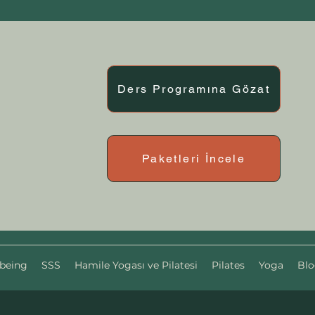
Ders Programına Gözat
Paketleri İncele
being
SSS
Hamile Yogası ve Pilatesi
Pilates
Yoga
Bl