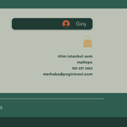
Giriş
ritim istanbul avm
maltepe
530 257 2623
merhaba@yogininevi.com
og