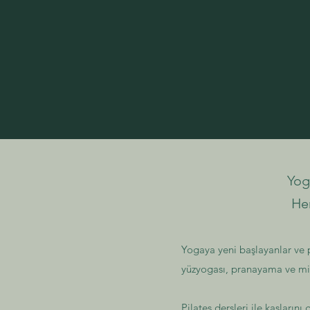
Yog
He
Yogaya yeni başlayanlar ve p
yüzyogası, pranayama ve mind
Pilates dersleri ile kaslarını