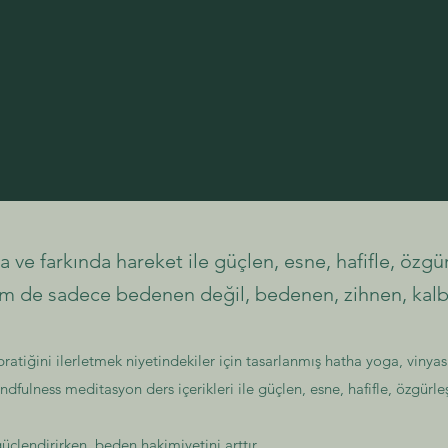
a ve farkında hareket ile güçlen, esne, hafifle, özgür
m de sadece bedenen değil, bedenen, zihnen, kalb
ratiğini ilerletmek niyetindekiler için tasarlanmış hatha yoga, vinya
fulness meditasyon ders içerikleri ile güçlen, esne, hafifle, özgürle
 güçlendirirken, beden hakimiyetini arttır.