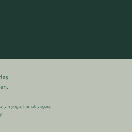
leş.
en.
sa, yin yoga, hamak yogası,
ş!