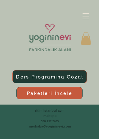
Ders Programına Gözat
Paketleri İncele
ritim istanbul avm
maltepe
530 257 2623
merhaba@yogininevi.com