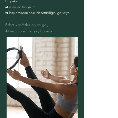
Bu paket:
➡️ yüzyüze tanışalım
➡️ başlamadan nasıl hissettirdiğini gör diye
Rahat kıyafetler giy ve gel,
ihtiyacın olan her şey burada