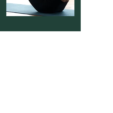
Sana uygun saatleri
birlikte belirleyelim,
birkaç bilgi iletmen
yeterli:
İsim
Soyisim