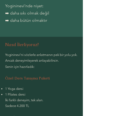
Yogininevi’nde niyet:
➡️ daha sıkı olmak değil
➡️ daha bütün olmaktır
Nasıl İlerliyoruz?
Yogininevi’ni sözlerle anlatmanın pek bir yolu yok.
Ancak deneyimleyerek anlayabilirsin.
:
Senin için hazırladık
Özel Ders Tanışma Paketi
1 Yoga dersi
1 Pilates dersi
İki farklı deneyim, tek alan.
Sadece 4.200 TL