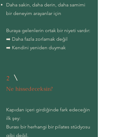
Daha sakin, daha derin, daha samimi
bir deneyim arayanlar için​
Buraya gelenlerin ortak bir niyeti vardır:
➡️ Daha fazla zorlamak değil
➡️ Kendini yeniden duymak
2
Ne hissedeceksin?
Kapıdan içeri girdiğinde fark edeceğin
ilk şey:
Burası bir herhangi bir pilates stüdyosu
gibi değil.