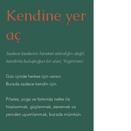
Kendine yer
aç
Sadece bedenini hareket ettirdiğin değil,
kendinle buluştuğun bir alan, Yogininevi
Gün içinde herkes için varsın.
Burada sadece kendin için.
Pilates, yoga ve farkında nefes ile
hizalanmak, güçlenmek, esnemek ve
yeniden uyumlanmak, burada mümkün.