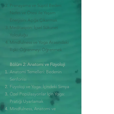
Pranayama ve Süptil Beden:
Nefes ve Ötesi ile Yaşam
Enerjisini Açığa Çıkarmak​
Meditasyon: İçsel Sükunet
Yolculuğu
Mindfulness ve Yoga Arasındaki
İlişki: Öğrenmeyi Öğrenmek
B
ölüm 2: Anatomi ve Fizyoloji
Anatomi Temelleri: Bedenin
Senfonisi​
Fizyoloji ve Yoga: İçindeki Simya​
Özel Popülas
yonlar İçin Yoga:
Pratiği Uyarlamak​
Mindfulness, Anatomi ve