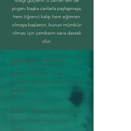
isteği güçlenir, o zaman sen de
yoganı başka canlarla paylaşmaya,
hem öğrenci kalıp hem eğitmen
olmaya başlarsın, bunun mümkün
olması için çemberin sana destek
olur.
EĞİTİM İÇERİĞİ
Eğitmenlik Eğitimi kitap
içeriğidir. Konuların işlenme sırası
farklıdır.
Bölüm 1: Teknikler, Eğitim, Pratik
As
ana: Zarafeti Bedenlendirme
Sanatı