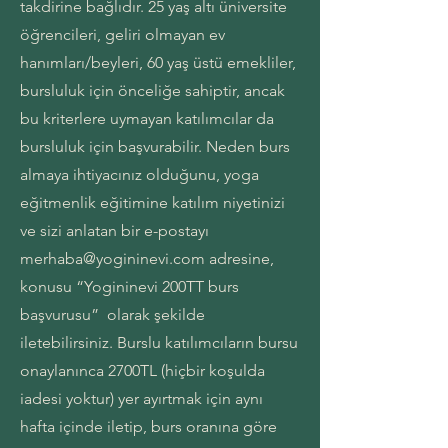
takdirine bağlıdır. 25 yaş altı üniversite
öğrencileri, geliri olmayan ev
hanımları/beyleri, 60 yaş üstü emekliler,
bursluluk için önceliğe sahiptir, ancak
bu kriterlere uymayan katılımcılar da
bursluluk için başvurabilir. Neden burs
almaya ihtiyacınız olduğunu, yoga
eğitmenlik eğitimine katılım niyetinizi
ve sizi anlatan bir e-postayı
merhaba@
yogininevi.com
adresine,
konusu “Yogininevi 200TT burs
başvurusu” olarak şekilde
iletebilirsiniz. Burslu katılımcıların bursu
onaylanınca 2700TL (hiçbir koşulda
iadesi yoktur) yer ayırtmak için aynı
hafta içinde iletip, burs oranına göre