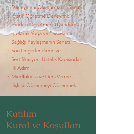
Deneyimini Oluşturmanın Sanatı​
Pratik Öğretme Deneyimi:
İçindeki Öğretmeni Uyandırma​
İş olarak Yoga ve Pazarlama:
Sağlığı Paylaşmanın Sanatı​
Son Değerlendirme ve
Sertifikasyon: Ustalık Kapısından
İlk Adım​
Mindfulness ve Ders Verme
İlişkisi: Öğrenmeyi Öğrenmek​
Katılım
Kural ve Koşulları