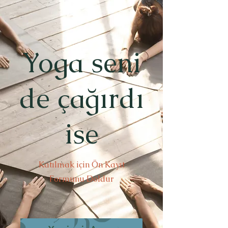
Yoga seni
de çağırdı
ise
Katılmak için Ön Kayıt
Formunu Doldur