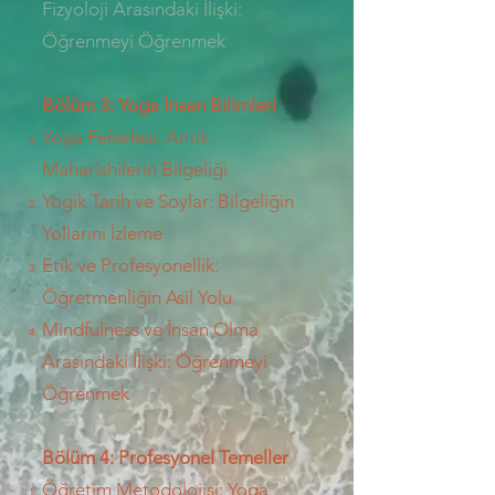
Fizyoloji Arasındaki İlişki:
Öğrenmeyi Öğrenmek
Bölüm 3: Yoga İnsan Bilimleri
Yoga Felsefesi: Antik
Maharishilerin Bilgeliği
​Yogik Tarih ve Soylar: Bilgeliğin
Yollarını İzleme
​Etik ve Profesyonellik:
Öğretmenliğin Asil Yolu
Mindfulness ve İnsan Olma
Arasındaki İlişki: Öğrenmeyi
Öğrenmek
Bölüm 4: Profesyonel Temeller
Öğretim Metodolojisi: Yoga