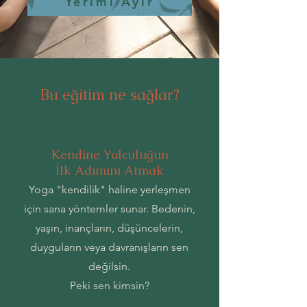
Yerimi Ayır
Bu eğitim ne sağlar?
Kendine Yolculuğun
İlk Adımını Atmak
Yoga "kendilik" haline yerleşmen
için sana yöntemler sunar. Bedenin,
yaşın, inançların, düşüncelerin,
duyguların veya davranışların sen
değilsin.
Peki sen kimsin?