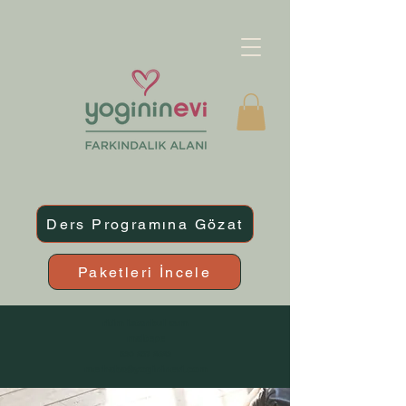
Ders Programına Gözat
Paketleri İncele
ritim istanbul avm
maltepe
530 257 2623
merhaba@yogininevi.com