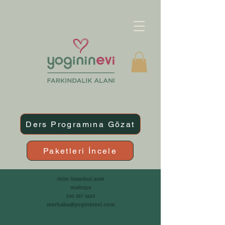
Ders Programına Gözat
Paketleri İncele
ritim istanbul avm
maltepe
530 257 2623
merhaba@yogininevi.com