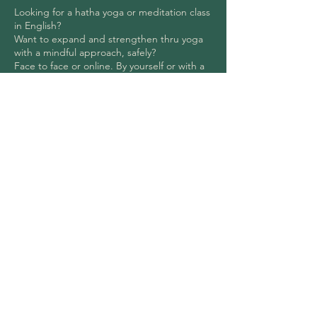
Looking for a hatha yoga or meditation class
in English?
Want to expand and strengthen thru yoga
with a mindful approach, safely?
Face to face or online. By yourself or with a
loving friend of yours.
Feel free to call +90 551 658 0945 for
questions or appointment.
See you on the mat!
Burcu
İletişim Bilgileri
00905516580945
merhaba@yogininevi.com
Maltepe/İstanbul, Turkey