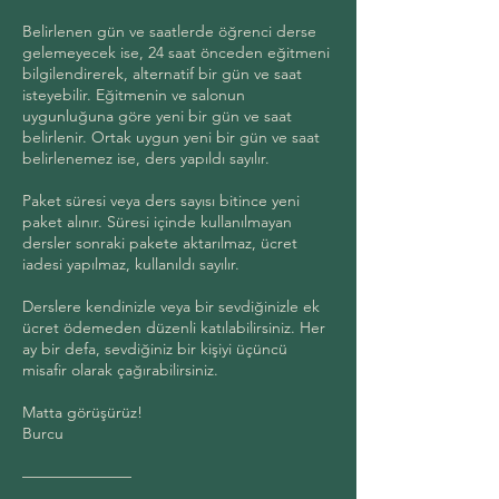
Belirlenen gün ve saatlerde öğrenci derse
gelemeyecek ise, 24 saat önceden eğitmeni
bilgilendirerek, alternatif bir gün ve saat
isteyebilir. Eğitmenin ve salonun
uygunluğuna göre yeni bir gün ve saat
belirlenir. Ortak uygun yeni bir gün ve saat
belirlenemez ise, ders yapıldı sayılır.
Paket süresi veya ders sayısı bitince yeni
paket alınır. Süresi içinde kullanılmayan
dersler sonraki pakete aktarılmaz, ücret
iadesi yapılmaz, kullanıldı sayılır.
Derslere kendinizle veya bir sevdiğinizle ek
ücret ödemeden düzenli katılabilirsiniz. Her
ay bir defa, sevdiğiniz bir kişiyi üçüncü
misafir olarak çağırabilirsiniz.
Matta görüşürüz!
Burcu
———————