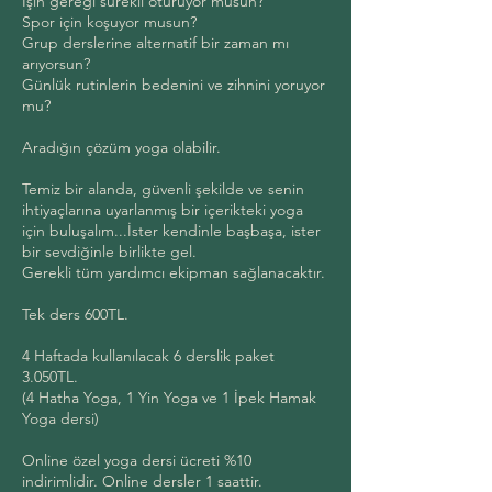
İşin gereği sürekli oturuyor musun?
Spor için koşuyor musun?
Grup derslerine alternatif bir zaman mı
arıyorsun?
Günlük rutinlerin bedenini ve zihnini yoruyor
mu?
Aradığın çözüm yoga olabilir.
Temiz bir alanda, güvenli şekilde ve senin
ihtiyaçlarına uyarlanmış bir içerikteki yoga
için buluşalım...İster kendinle başbaşa, ister
bir sevdiğinle birlikte gel.
Gerekli tüm yardımcı ekipman sağlanacaktır.
Tek ders 600TL.
4 Haftada kullanılacak 6 derslik paket
3.050TL.
(4 Hatha Yoga, 1 Yin Yoga ve 1 İpek Hamak
Yoga dersi)
Online özel yoga dersi ücreti %10
indirimlidir. Online dersler 1 saattir.