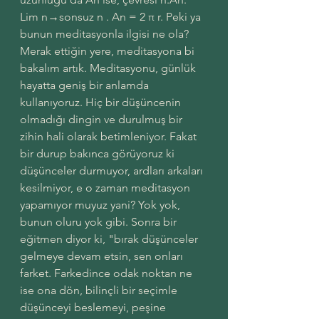
Lim n→sonsuz n . An = 2 π r. Peki ya 
bunun meditasyonla ilgisi ne ola? 
Merak ettiğin yere, meditasyona bi 
bakalım artık. Meditasyonu, günlük 
hayatta geniş bir anlamda 
kullanıyoruz. Hiç bir düşüncenin 
olmadığı dingin ve durulmuş bir 
zihin hali olarak betimleniyor. Fakat 
bir durup bakınca görüyoruz ki 
düşünceler durmuyor, ardları arkaları 
kesilmiyor, e o zaman meditasyon 
yapamıyor muyuz yani? Yok yok, 
bunun oluru yok gibi. Sonra bir 
eğitmen diyor ki, "bırak düşünceler 
gelmeye devam etsin, sen onları 
farket. Farkedince odak noktan ne 
ise ona dön, bilinçli bir seçimle 
düşünceyi beslemeyi, peşine 