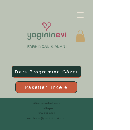
Ders Programına Gözat
Paketleri İncele
ritim istanbul avm
maltepe
530 257 2623
merhaba@yogininevi.com