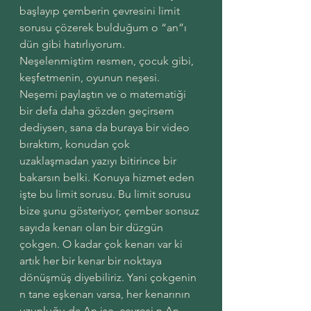
başlayıp çemberin çevresini limit 
sorusu çözerek bulduğum o “an”ı 
dün gibi hatırlıyorum. 
Neşelenmiştim resmen, çocuk gibi, 
keşfetmenin, oyunun neşesi. 
Neşemi paylaştın ve o matematiği 
bir defa daha gözden geçirsem 
dediysen, sana da buraya bir video 
bıraktım, konudan çok 
uzaklaşmadan yazıyı bitirince bir 
bakarsın belki. Konuya hizmet eden 
işte bu limit sorusu. Bu limit sorusu 
bize şunu gösteriyor, çember sonsuz 
sayıda kenarı olan bir düzgün 
çokgen. O kadar çok kenarı var ki 
artık her bir kenar bir noktaya 
dönüşmüş diyebiliriz. Yani çokgenin 
n tane eşkenarı varsa, her kenarının 
uzunluğu da An ise, çevresi n.An. 