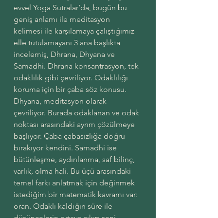
evvel Yoga Sutralar’da, bugün bu 
geniş anlamı ile meditasyon 
kelimesi ile karşılamaya çalıştığımız 
elle tutulamayanı 3 ana başlıkta 
incelemiş, Dhrana, Dhyana ve 
Samadhi. Dhrana konsantrasyon, tek 
odaklılık gibi çevriliyor. Odaklılığı 
koruma için bir çaba söz konusu. 
Dhyana, meditasyon olarak 
çevriliyor. Burada odaklanan ve odak 
noktası arasındaki ayrım çözülmeye 
başlıyor. Çaba çabasızlığa doğru 
bırakıyor kendini. Samadhi ise 
bütünleşme, aydınlanma, saf bilinç, 
varlık, olma hali. Bu üçü arasındaki 
temel farkı anlatmak için değinmek 
istediğim bir matematik kavramı var: 
oran. Odaklı kaldığın süre ile 
düşüncelerin ortaya çıkıp seni 