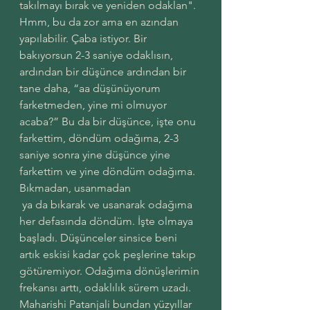
takılmayı bırak ve yeniden odaklan". 
Hmm, bu da zor ama en azından 
yapılabilir. Çaba istiyor. Bir 
bakıyorsun 2-3 saniye odaklısın, 
ardından bir düşünce ardından bir 
tane daha, “aa düşünüyorum 
farketmeden, yine mi olmuyor 
acaba?” Bu da bir düşünce, işte onu 
farkettim, döndüm odağıma, 2-3 
saniye sonra yine düşünce yine 
farkettim ve yine döndüm odağıma. 
Bıkmadan, usanmadan
 ya da bıkarak ve usanarak odağıma 
her defasında döndüm. İşte olmaya 
başladı. Düşünceler sinsice beni 
artık eskisi kadar çok peşlerine takıp 
götüremiyor. Odağıma dönüşlerimin 
frekansı arttı, odaklılık sürem uzadı. 
Maharishi Patanjali bundan yüzyıllar 