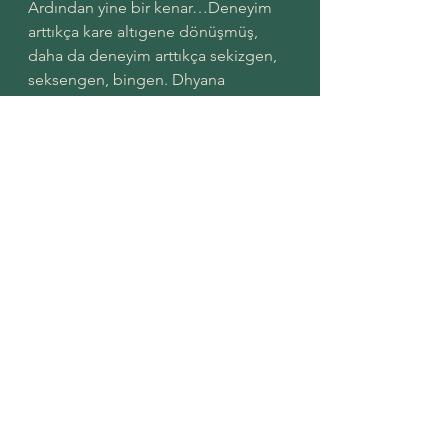
Ardından yine bir kenar…Deneyim 
arttıkça kare altıgene dönüşmüş, 
daha da deneyim arttıkça sekizgen, 
seksengen, bingen. Dhyana 
başlamış. Yani noktalar artmış, 
kenarlar kısalmış. Noktaların arası 
kısalmış demek bu. Daha yüksek bir 
frekansta odaklılıktasın artık. 
Milyongen, milyargen. Ve samadhi. 
Bütünleşme. Kesintisizlik. İşte orada 
artık kenar yok, ardı ardına noktalar, 
hem hepsi bir, hem birliktelikleri 
sonsuz, her bir nokta merkeze eş 
uzaklıkta. Başı ve sonu yok. Artık 
köşe yok ama noktalar hala orada. 
Sonsuzgene, çembere ulaşmışsın. 
İşte öyle birşey.
https://www.youtube.com/watch?